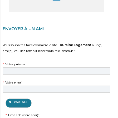
PARTAGER SUR LINKEDIN
ENVOYER À UN AMI
Vous souhaitez faire connaître le site
Touraine Logement
à un(e)
ami(e), veuillez remplir le formulaire ci-dessous :
Champ
*
Votre prénom
obligatoire
Champ
*
Votre email
obligatoire
PARTAGE
Champ
*
Email de votre ami(e)