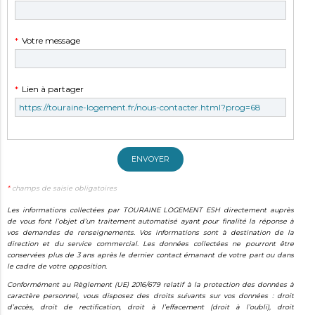
obligatoire
Champ
*
Votre message
obligatoire
Champ
*
Lien à partager
obligatoire
ENVOYER
*
champs de saisie obligatoires
Les informations collectées par TOURAINE LOGEMENT ESH directement auprès
de vous font l’objet d’un traitement automatisé ayant pour finalité la réponse à
vos demandes de renseignements. Vos informations sont à destination de la
direction et du service commercial. Les données collectées ne pourront être
conservées plus de 3 ans après le dernier contact émanant de votre part ou dans
le cadre de votre opposition.
Conformément au Règlement (UE) 2016/679 relatif à la protection des données à
caractère personnel, vous disposez des droits suivants sur vos données : droit
d’accès, droit de rectification, droit à l’effacement (droit à l’oubli), droit