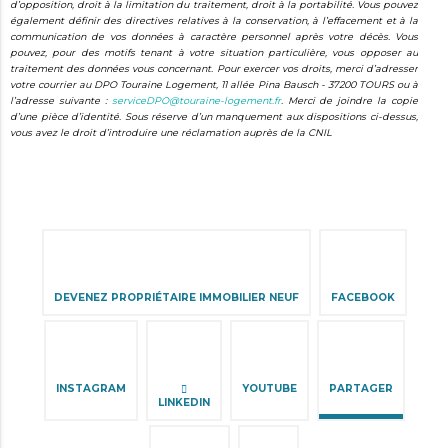
d’opposition, droit à la limitation du traitement, droit à la portabilité. Vous pouvez
également définir des directives relatives à la conservation, à l’effacement et à la
communication de vos données à caractère personnel après votre décès. Vous
pouvez, pour des motifs tenant à votre situation particulière, vous opposer au
traitement des données vous concernant. Pour exercer vos droits, merci d’adresser
votre courrier au DPO Touraine Logement, 11 allée Pina Bausch - 37200 TOURS ou à
l’adresse suivante :
serviceDPO@touraine-logement.fr
. Merci de joindre la copie
d’une pièce d’identité. Sous réserve d’un manquement aux dispositions ci-dessus,
vous avez le droit d’introduire une réclamation auprès de la CNIL
Aller
au
contenu
DEVENEZ PROPRIÉTAIRE IMMOBILIER NEUF
FACEBOOK
INSTAGRAM
YOUTUBE
PARTAGER
LINKEDIN