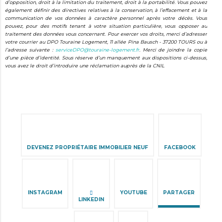
d’opposition, droit à la limitation du traitement, droit à la portabilité. Vous pouvez
également définir des directives relatives à la conservation, à l’effacement et à la
communication de vos données à caractère personnel après votre décès. Vous
pouvez, pour des motifs tenant à votre situation particulière, vous opposer au
traitement des données vous concernant. Pour exercer vos droits, merci d’adresser
votre courrier au DPO Touraine Logement, 11 allée Pina Bausch - 37200 TOURS ou à
l’adresse suivante :
serviceDPO@touraine-logement.fr
. Merci de joindre la copie
d’une pièce d’identité. Sous réserve d’un manquement aux dispositions ci-dessus,
vous avez le droit d’introduire une réclamation auprès de la CNIL
Aller
au
contenu
DEVENEZ PROPRIÉTAIRE IMMOBILIER NEUF
FACEBOOK
INSTAGRAM
YOUTUBE
PARTAGER
LINKEDIN