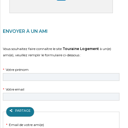
PARTAGER SUR LINKEDIN
ENVOYER À UN AMI
Vous souhaitez faire connaître le site
Touraine Logement
à un(e)
ami(e), veuillez remplir le formulaire ci-dessous :
Champ
*
Votre prénom
obligatoire
Champ
*
Votre email
obligatoire
PARTAGE
Champ
*
Email de votre ami(e)