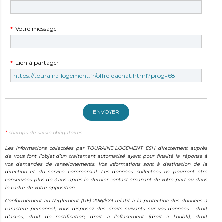
obligatoire
Champ
*
Votre message
obligatoire
Champ
*
Lien à partager
obligatoire
ENVOYER
*
champs de saisie obligatoires
Les informations collectées par TOURAINE LOGEMENT ESH directement auprès
de vous font l’objet d’un traitement automatisé ayant pour finalité la réponse à
vos demandes de renseignements. Vos informations sont à destination de la
direction et du service commercial. Les données collectées ne pourront être
conservées plus de 3 ans après le dernier contact émanant de votre part ou dans
le cadre de votre opposition.
Conformément au Règlement (UE) 2016/679 relatif à la protection des données à
caractère personnel, vous disposez des droits suivants sur vos données : droit
d’accès, droit de rectification, droit à l’effacement (droit à l’oubli), droit