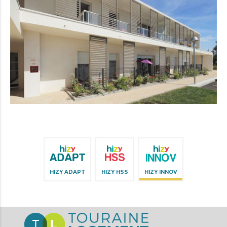
Aller
au
contenu
HIZY ADAPT
HIZY HSS
HIZY INNOV