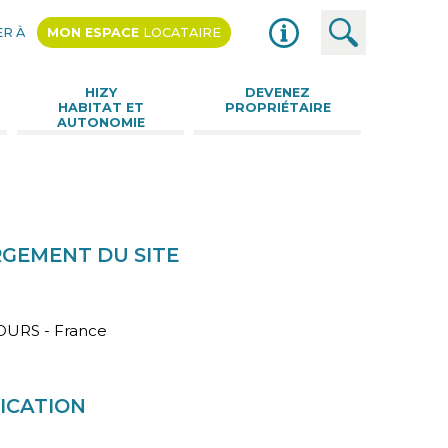
R À
MON ESPACE
LOCATAIRE
nu
HIZY
DEVENEZ
HABITAT ET
PROPRIÉTAIRE
AUTONOMIE
RGEMENT DU SITE
TOURS - France
ICATION