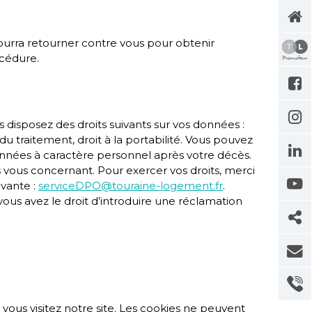
Aller
au
conte
il pourra retourner contre vous pour obtenir
océdure.
disposez des droits suivants sur vos données :
on du traitement, droit à la portabilité. Vous pouvez
données à caractère personnel après votre décès.
 vous concernant. Pour exercer vos droits, merci
ivante :
serviceDPO@touraine-logement.fr
.
vous avez le droit d’introduire une réclamation
 vous visitez notre site. Les cookies ne peuvent