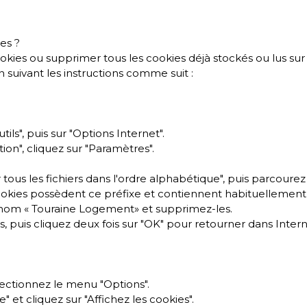
es ?
cookies ou supprimer tous les cookies déjà stockés ou lus su
n suivant les instructions comme suit :
ils", puis sur "Options Internet".
ion", cliquez sur "Paramètres".
tous les fichiers dans l'ordre alphabétique", puis parcourez 
okies possèdent ce préfixe et contiennent habituellement 
 nom « Touraine Logement» et supprimez-les.
rs, puis cliquez deux fois sur "OK" pour retourner dans Inter
électionnez le menu "Options".
e" et cliquez sur "Affichez les cookies".