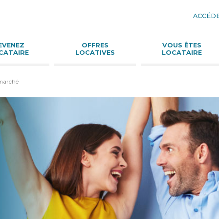
ACCÉDE
Aller
au
conte
EVENEZ
OFFRES
VOUS ÊTES
CATAIRE
LOCATIVES
LOCATAIRE
 marché