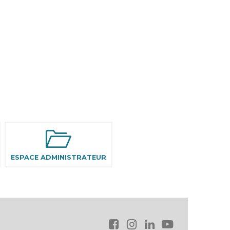
ESPACE ADMINISTRATEUR
Aller
au