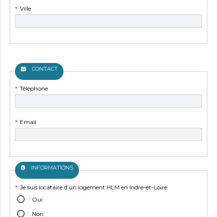
Champ
*
Ville
obligatoire
CONTACT
Champ
*
Téléphone
obligatoire
Champ
*
Email
obligatoire
INFORMATIONS
Champ
*
Je suis locataire d’un logement HLM en Indre-et-Loire
obligatoire
Oui
Non