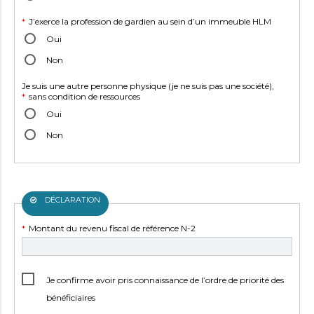
Champ
*
J’exerce la profession de gardien au sein d’un immeuble HLM
obligatoire
Oui
Non
Champ
Je suis une autre personne physique (je ne suis pas une société),
obligatoire
*
sans condition de ressources
Oui
Non
DÉCLARATION
Champ
*
Montant du revenu fiscal de référence N-2
obligatoire
Je confirme avoir pris connaissance de l’ordre de priorité des
bénéficiaires