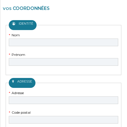
COORDONNÉES
VOS
IDENTITÉ
Champ
*
Nom
obligatoire
Champ
*
Prénom
obligatoire
ADRESSE
Champ
*
Adresse
obligatoire
Champ
*
Code postal
obligatoire