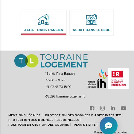
Aller
au
contenu
ACHAT DANS L'ANCIEN
ACHAT DANS LE NEUF
11 allée Pina Bausch
37200 TOURS
tél. 02 47 70 18 00
©2026 Touraine Logement
Aller
au
contenu
Aller
MENTIONS LÉGALES
PROTECTION DES DONNÉES DU SITE INTERNET
au
PROTECTION DES DONNÉES PERSONNELLES
contenu
POLITIQUE DE GESTION DES COOKIES
PLAN DE SITE
Paramètre des cookies