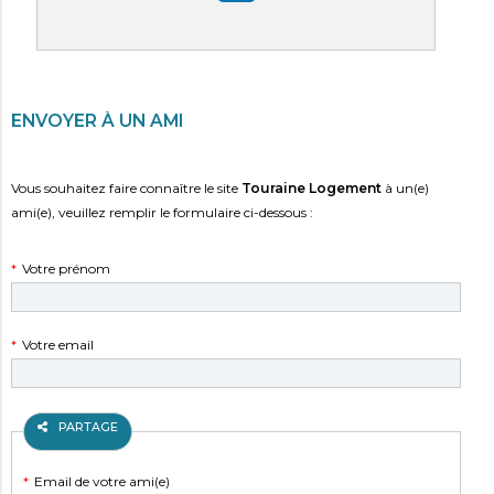
PARTAGER SUR LINKEDIN
ENVOYER À UN AMI
Vous souhaitez faire connaître le site
Touraine Logement
à un(e)
ami(e), veuillez remplir le formulaire ci-dessous :
Champ
*
Votre prénom
obligatoire
Champ
*
Votre email
obligatoire
PARTAGE
Champ
*
Email de votre ami(e)