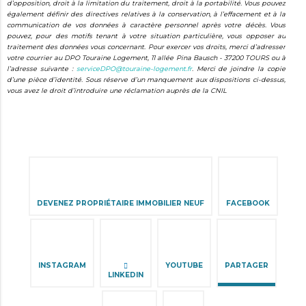
d’opposition, droit à la limitation du traitement, droit à la portabilité. Vous pouvez
également définir des directives relatives à la conservation, à l’effacement et à la
communication de vos données à caractère personnel après votre décès. Vous
pouvez, pour des motifs tenant à votre situation particulière, vous opposer au
traitement des données vous concernant. Pour exercer vos droits, merci d’adresser
votre courrier au DPO Touraine Logement, 11 allée Pina Bausch - 37200 TOURS ou à
l’adresse suivante :
serviceDPO@touraine-logement.fr
. Merci de joindre la copie
d’une pièce d’identité. Sous réserve d’un manquement aux dispositions ci-dessus,
vous avez le droit d’introduire une réclamation auprès de la CNIL
Aller
au
contenu
DEVENEZ PROPRIÉTAIRE IMMOBILIER NEUF
FACEBOOK
INSTAGRAM
YOUTUBE
PARTAGER
LINKEDIN