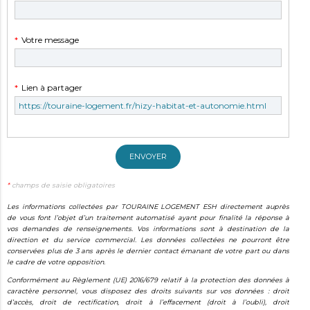
obligatoire
Champ
*
Votre message
obligatoire
Champ
*
Lien à partager
obligatoire
ENVOYER
*
champs de saisie obligatoires
Les informations collectées par TOURAINE LOGEMENT ESH directement auprès
de vous font l’objet d’un traitement automatisé ayant pour finalité la réponse à
vos demandes de renseignements. Vos informations sont à destination de la
direction et du service commercial. Les données collectées ne pourront être
conservées plus de 3 ans après le dernier contact émanant de votre part ou dans
le cadre de votre opposition.
Conformément au Règlement (UE) 2016/679 relatif à la protection des données à
caractère personnel, vous disposez des droits suivants sur vos données : droit
d’accès, droit de rectification, droit à l’effacement (droit à l’oubli), droit